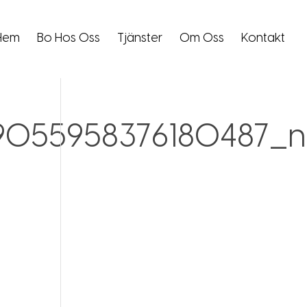
Hem
Bo Hos Oss
Tjänster
Om Oss
Kontakt
9055958376180487_n